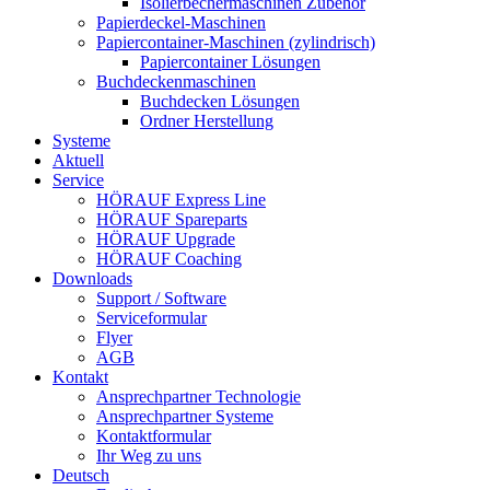
Isolierbechermaschinen Zubehör
Papierdeckel-Maschinen
Papiercontainer-Maschinen (zylindrisch)
Papiercontainer Lösungen
Buchdeckenmaschinen
Buchdecken Lösungen
Ordner Herstellung
Systeme
Aktuell
Service
HÖRAUF Express Line
HÖRAUF Spareparts
HÖRAUF Upgrade
HÖRAUF Coaching
Downloads
Support / Software
Serviceformular
Flyer
AGB
Kontakt
Ansprechpartner Technologie
Ansprechpartner Systeme
Kontaktformular
Ihr Weg zu uns
Deutsch