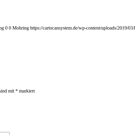
pg
0
0
Mohring
https://cartocansystem.de/wp-content/uploads/2019/03/
sind mit
*
markiert