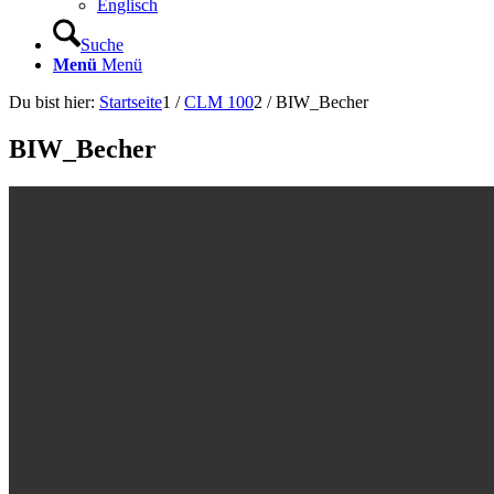
Englisch
Suche
Menü
Menü
Du bist hier:
Startseite
1
/
CLM 100
2
/
BIW_Becher
BIW_Becher