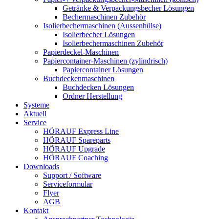
Getränke & Verpackungsbecher Lösungen
Bechermaschinen Zubehör
Isolierbechermaschinen (Aussenhülse)
Isolierbecher Lösungen
Isolierbechermaschinen Zubehör
Papierdeckel-Maschinen
Papiercontainer-Maschinen (zylindrisch)
Papiercontainer Lösungen
Buchdeckenmaschinen
Buchdecken Lösungen
Ordner Herstellung
Systeme
Aktuell
Service
HÖRAUF Express Line
HÖRAUF Spareparts
HÖRAUF Upgrade
HÖRAUF Coaching
Downloads
Support / Software
Serviceformular
Flyer
AGB
Kontakt