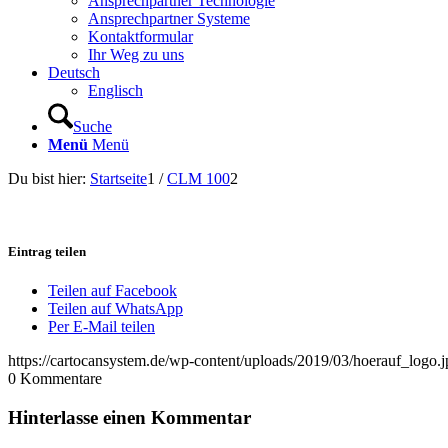
Ansprechpartner Technologie
Ansprechpartner Systeme
Kontaktformular
Ihr Weg zu uns
Deutsch
Englisch
Suche
Menü
Menü
Du bist hier:
Startseite
1
/
CLM 100
2
Eintrag teilen
Teilen auf Facebook
Teilen auf WhatsApp
Per E-Mail teilen
https://cartocansystem.de/wp-content/uploads/2019/03/hoerauf_logo.j
0
Kommentare
Hinterlasse einen Kommentar